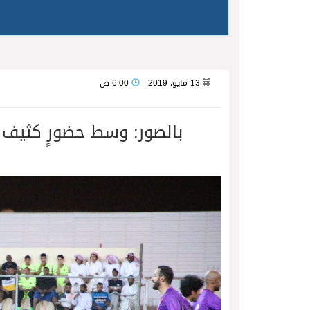
13 مايو، 2019
6:00 ص
بالصور: وسط حضورٍ كثيف ا