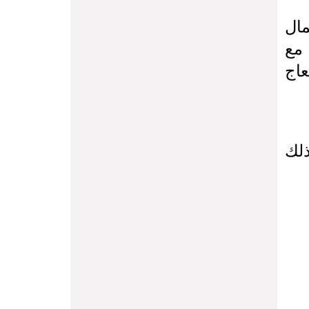
مال
 مع
عاج
ذلك