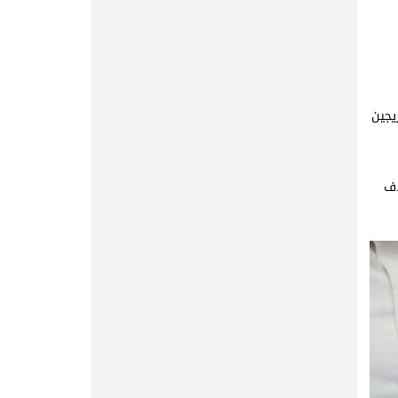
يجين
دف