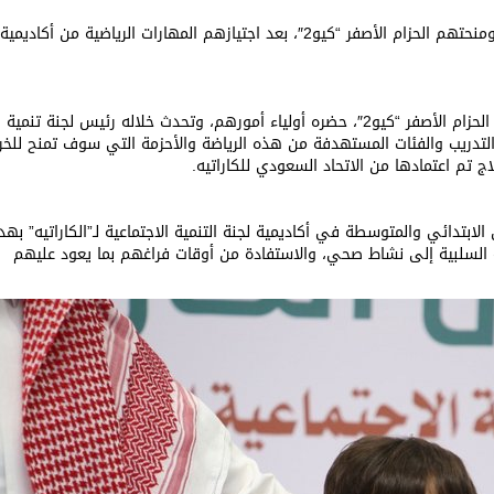
أنهت لجنة التنمية الاجتماعية بالأفلاج تدريب 63 طالبًا، ومنحتهم الحزام الأصفر “كيو2″، بعد اجتيازهم المهارات الرياضية من أكاديمية
ونظمت لجنة تنمية الأفلاج حفلًا للطلاب الحاصلين على الحزام الأصفر “كيو2″، حضره أولياء أمورهم، وتحدث خلاله رئيس لجنة تنمية
ل التدريب والفئات المستهدفة من هذه الرياضة والأحزمة التي سوف تمنح للخر
لاج تم اعتمادها من الاتحاد السعودي للكاراتيه.
 الابتدائي والمتوسطة في أكاديمية لجنة التنمية الاجتماعية لـ”الكاراتيه” به
 السلبية إلى نشاط صحي، والاستفادة من أوقات فراغهم بما يعود عليهم