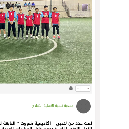
+
=
-
جمعية تنمية الأهلية الأفلاج
لفت عدد من لاعبي ” أكاديمية شووت ” التابعة لجم