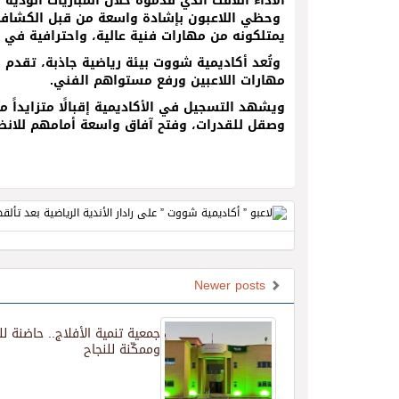
الأداء اللافت الذي قدموه خلال المباريات الودي
وحظي اللاعبون بإشادة واسعة من قبل الكشافين
يمتلكونه من مهارات فنية عالية، واحترافية في ال
وتُعد أكاديمية شووت بيئة رياضية جاذبة، تقد
مهارات اللاعبين ورفع مستواهم الفني.
ويشهد التسجيل في الأكاديمية إقبالًا متزايداً
وصقل للقدرات، وفتح آفاق واسعة أمامهم للانضما
Newer posts
جمعية تنمية الأفلاج.. حاضنة لل
وممكّنة للنجاح