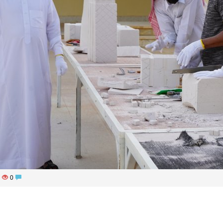
948
0