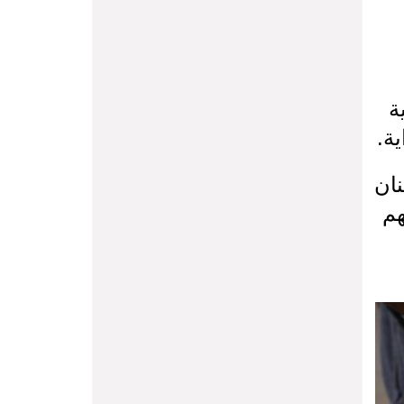
ة
ة.
نان
هم