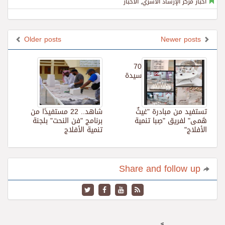
أخبار مركز الإرشاد الأسري
,
الأخبار
Older posts
Newer posts
70
سيدة
تستفيد من مبادرة "غيثٌ
شاهد.. 22 مستفيدًا من
هَمى" لفريق "صِبا تنمية
برنامج "فن النحت" بلجنة
الأفلاج"
تنمية الأفلاج
Share and follow up