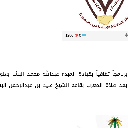
1280
0
امجاً ثقافياً بقيادة المبدع عبدالله محمد البشر بعنو
ر المثَقّف ” يوم الاثنين ١٤٤٠/٣/٤هـ بعد صلاة المغرب بقاعة الشيخ عبيد بن عبدالرحمن ا