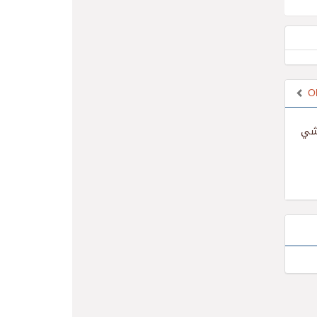
O
مشي