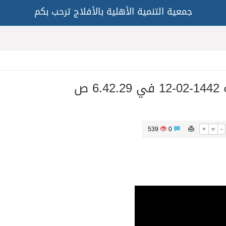
جمعية التنمية الأهلية بالأفلاج ترحب بكم
6 ص
539
0
+
=
-