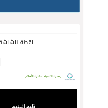
‏لقطة الشاشة 1442-02-12 في .42.29
جمعية التنمية الأهلية الأفلاج