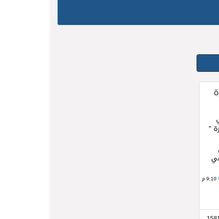
ة
ة "
مي
9:10 م