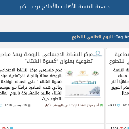
جمعية التنمية الأهلية بالأفلاج ترحب بكم
Tag Ar
اليوم العالمي للتطوع
تماعية
مركز النشاط الاجتماعي بالروضة ينفذ مبادر
ي للتطوع
تطوعية بعنوان “كسوة الشتاء”
 التنمية
قدم منسوبي مركز النشاط الاجتماعي
، مساء
بالروضة ممثلاً باللجنة الاجتماعية مبادر
هيًا أكثر
كسوة الشتاء " على العمالة الوافدة
وقدم الفريق
وتأتي هذه المبادرة تزامنًا مع موسم
مجال
الشتاء والبرد وللمشاركة باليوم العال
للتطوع حيث ..
Read more
9:22 م
أخبار مركز النشاط الإجتماعي بالروضه
,
الأخبار
10 ديسمبر، 2018
1581
0
1208
0