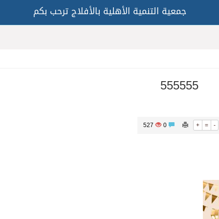
جمعية التنمية الأهلية بالأفلاج ترحب بكم
555555
527
0
+
=
-