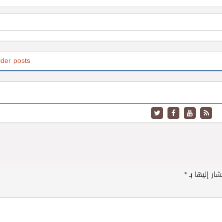
lder posts
ار إليها بـ
*