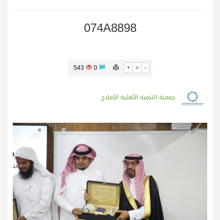
074A8898
543
0
+
=
-
جمعية التنمية الأهلية الأفلاج