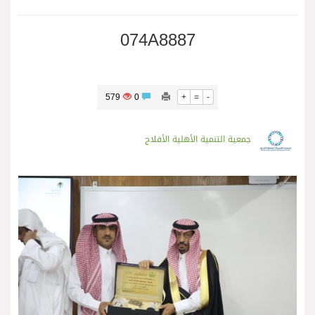
074A8887
579
0
+
=
-
جمعية التنمية الأهلية الأفلاج