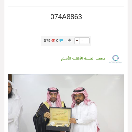
074A8863
579
0
+
=
-
جمعية التنمية الأهلية الأفلاج