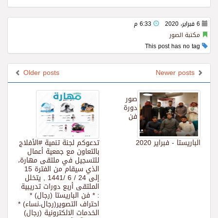
6 فبراير، 2020
6:33 م
مكتبة الصور
This post has no tag
Older posts
Newer posts
صور
دورة
فن
الباريستا - فبراير 2020
تدعوكم لجنة تنمية #الأفلاج
بالتعاون مع جمعية أعمال
للتسجيل في ملتقى مهارة،
الذي سيقام من الفترة 15
إلى 24 / 6 /1441 , يتخلل
الملتقى أربع دورات تدريبية
: * فن الباريستا (رجال) *
احتراف التصوير(رجال،نساء) *
الخدمات الالكترونية (رجال)