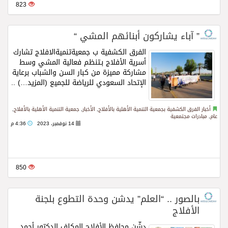
823
” آباء يشاركون أبنائهم المشي “
الفرق الكشفية ب جمعيةتنميةالافلاج‬⁩ تشارك
أسرية الأفلاج بـتنظم فعالية المشي وسط
مشاركة مميزة من كبار السن والشباب ‏برعاية
الإتحاد السعودي للرياضة للجميع (المزيد…) ..
Read more
أخبار الفرق الكشفية بجمعية التنمية الأهلية بالأفلاج
,
الأخبار
,
جمعية التنمية الأهلية بالأفلاج
,
عام
,
مبادرات مجتمعية
14 نوفمبر، 2023
4:36 م
850
بالصور .. “العلم” يدشن وحدة التطوع بلجنة
الأفلاج
دشّن محافظ الأفلاج المكلف الدكتور أحمد