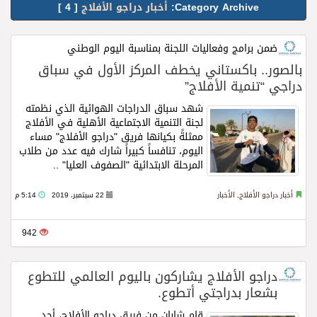
Category Archive:
أخبار دراجو الأفلاج
[ 4 ]
ضمن برامج وفعاليات اللجنة بمناسبة اليوم الوطني
بالصور.. باكستاني يخطف المركز الأول في سباق
دراجي “تنمية الأفلاج”
شهد سباق الدراجات الهوائية الذي نظمته
لجنة التنمية الاجتماعية الأهلية في الأفلاج
ممثلةً بكيانها فريق "دراجو الأفلاج" مساء
اليوم، تنافساً كبيراً شارك فيه عدد من طلاب
المرحلة الابتدائية "الصفوف العليا" ..
Read
more
أخبار دراجو الأفلاج
,
الأخبار
22 سبتمبر، 2019
5:14 م
942
دراجو الأفلاج يشاركون باليوم العالمي للتطوع
بشعار بدراجتي أتطوع.
قام شابان من فريق دراجو الأفلاج، أحد