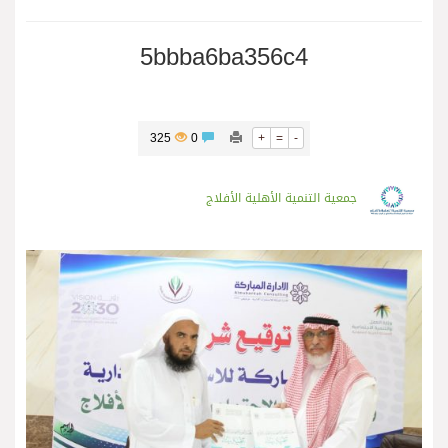
5bbba6ba356c4
325
0
+
=
-
جمعية التنمية الأهلية الأفلاج