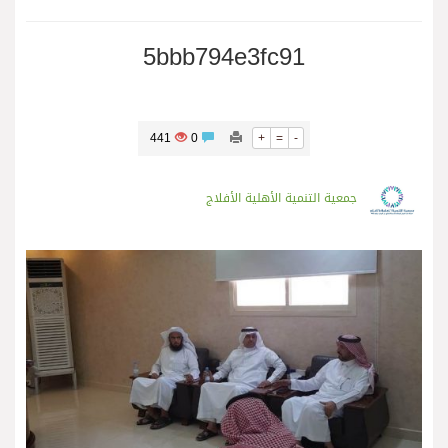
5bbb794e3fc91
441
0
+
=
-
جمعية التنمية الأهلية الأفلاج