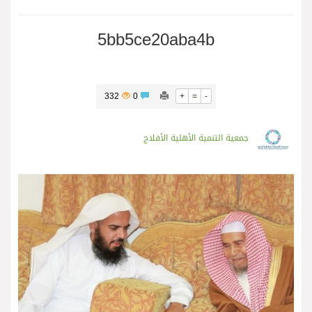
5bb5ce20aba4b
332
0
+
=
-
جمعية التنمية الأهلية الأفلاج