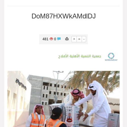
DoM87HXWkAMdlDJ
481
0
+
=
-
جمعية التنمية الأهلية الأفلاج