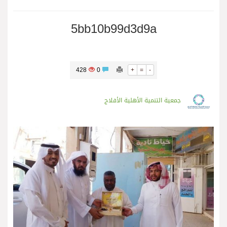
5bb10b99d3d9a
428
0
+
=
-
جمعية التنمية الأهلية الأفلاج