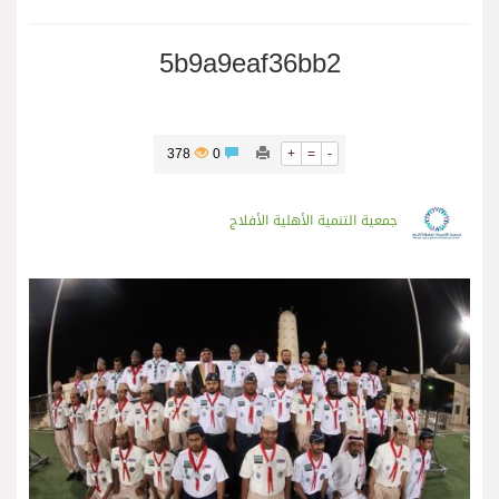
5b9a9eaf36bb2
378
0
+
=
-
جمعية التنمية الأهلية الأفلاج