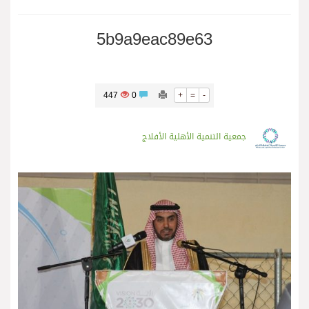
5b9a9eac89e63
447
0
+
=
-
جمعية التنمية الأهلية الأفلاج