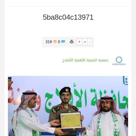
5ba8c04c13971
319
0
+
=
-
جمعية التنمية الأهلية الأفلاج