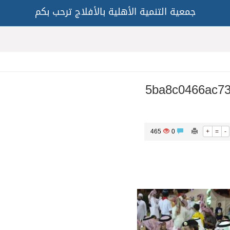
جمعية التنمية الأهلية بالأفلاج ترحب بكم
5ba8c0466ac7
465
0
+
=
-