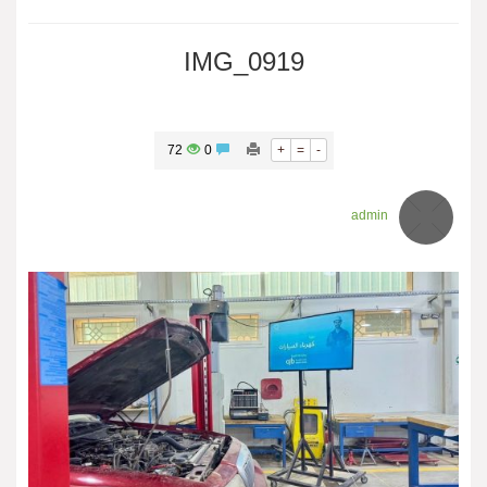
IMG_0919
72
0
+
=
-
admin