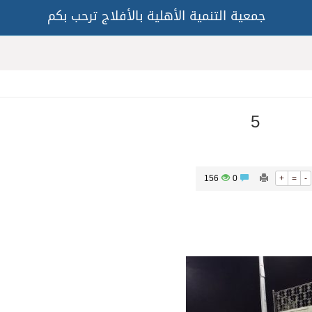
جمعية التنمية الأهلية بالأفلاج ترحب بكم
5
156
0
+
=
-