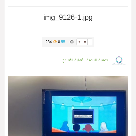
img_9126-1.jpg
234
0
+
=
-
جمعية التنمية الأهلية الأفلاج