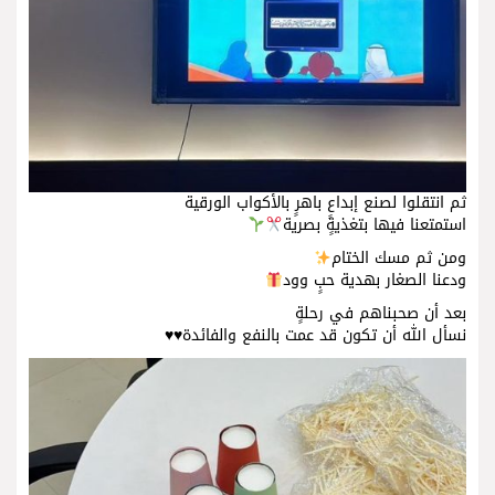
ثم انتقلوا لصنع إبداعٍ باهرٍ بالأكواب الورقية
‏استمتعنا فيها بتغذيةٍ بصرية
‏ومن ثم مسك الختام
‏ودعنا الصغار بهدية حبٍ وود
‏بعد أن صحبناهم في رحلةٍ
‏نسأل الله أن تكون قد عمت بالنفع والفائدة♥️♥️