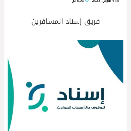
4 مارس، 2023
8:53 ص
فريق ⁧‫إسناد المسافرين