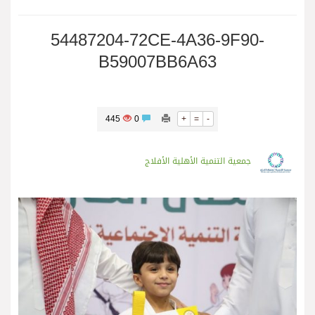
54487204-72CE-4A36-9F90-
B59007BB6A63
445
0
+
=
-
جمعية التنمية الأهلية الأفلاج