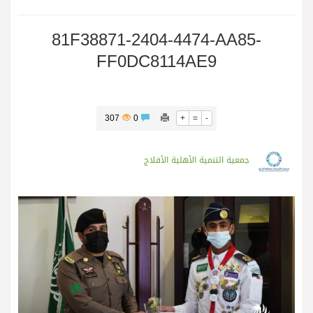
81F38871-2404-4474-AA85-
FF0DC8114AE9
307
0
+
=
-
جمعية التنمية الأهلية الأفلاج