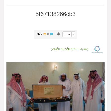
5f67138266cb3
327
0
+
=
-
جمعية التنمية الأهلية الأفلاج