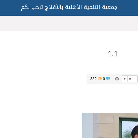
جمعية التنمية الأهلية بالأفلاج ترحب بكم
1.1
332
0
+
=
-