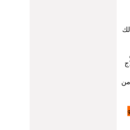
لك
اج
ن