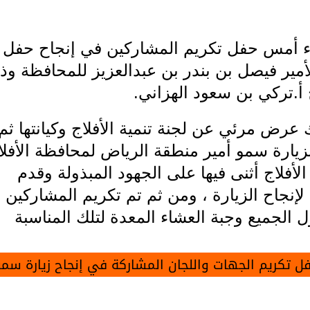
أمس
حفل
تكريم
المشاركين
في
إنجاح
حفل
أمير
فيصل
بن
بندر
بن
عبدالعزيز
للمحافظة
وذ
أ
.
تركي
بن
سعود
الهزاني
.
عرض
مرئي
عن
لجنة
تنمية
الأفلاج
وكيانتها
ثم
زيارة
سمو
أمير
منطقة
الرياض
لمحافظة
الأفل
الأفلاج
أثنى
فيها
على
الجهود
المبذولة
وقدم
لإنجاح
الزيارة
،
ومن
ثم
تم
تكريم
المشاركين
م
ل
الجميع
وجبة
العشاء
المعدة
لتلك
المناسبة
ل
تكريم
الجهات
واللجان
المشاركة
في
إنجاح
زيارة
سمو