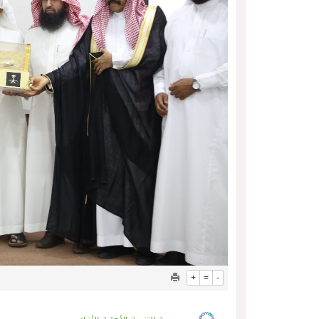
+
=
-