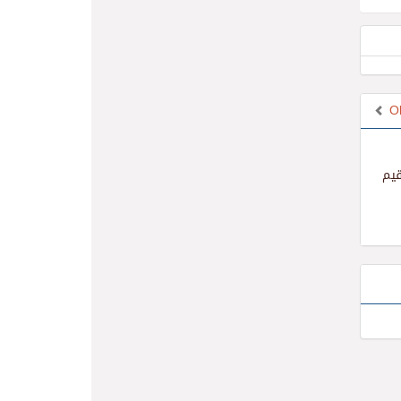
O
قيم