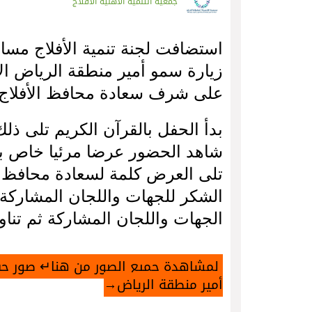
جمعية التنمية الأهلية الأفلاج
استضافت
لجنة
تنمية
الأفلاج
مساء
زيارة
سمو
أمير
منطقة
الرياض
ال
على
شرف
سعادة
محافظ
الأفلاج
بدأ
الحفل
بالقرآن
الكريم
تلى
ذلك
شاهد
الحضور
عرضا
مرئيا
خاص
ب
تلى
العرض
كلمة
لسعادة
محافظ
الشكر
للجهات
واللجان
المشاركة
الجهات
واللجان
المشاركة
ثم
تناو
لمشاهدة
جميع
الصور
من
هنا
↵
صور
حف
أمير
منطقة
الرياض
→