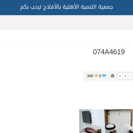
جمعية التنمية الأهلية بالأفلاج ترحب بكم
074A4619
306
0
+
=
-