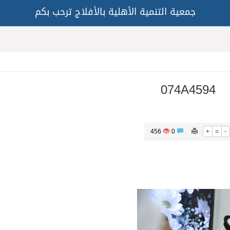
جمعية التنمية الأهلية بالأفلاج ترحب بكم
074A4594
456
0
+
=
-