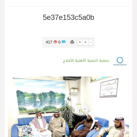
5e37e153c5a0b
417
0
+
=
-
جمعية التنمية الأهلية الأفلاج