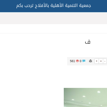
جمعية التنمية الأهلية بالأفلاج ترحب بكم
ف
561
0
+
=
-