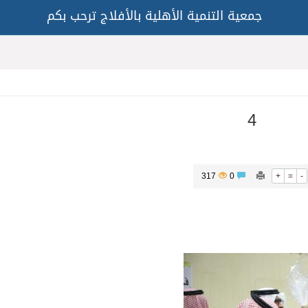
جمعية التنمية الأهلية بالأفلاج ترحب بكم
4
317
0
+
=
-