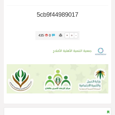
5cb9f44989017
435
0
+
=
-
جمعية التنمية الأهلية الأفلاج