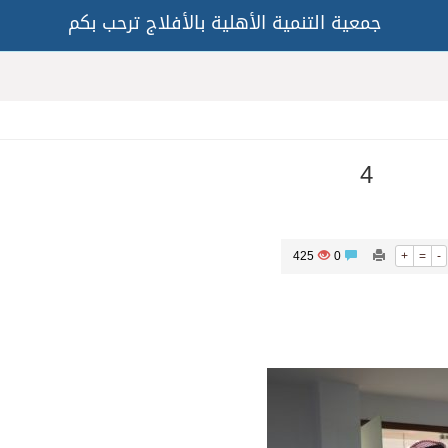
جمعية التنمية الأهلية بالأفلاج ترحب بكم
4
425
0
+
=
-