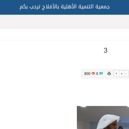
جمعية التنمية الأهلية بالأفلاج ترحب بكم
3
800
0
+
=
-