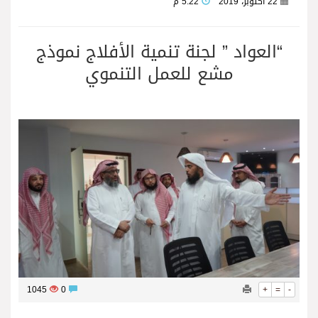
22 أكتوبر، 2019
5:22 م
“العواد ” لجنة تنمية الأفلاج نموذج
مشع للعمل التنموي
1045
0
+
=
-