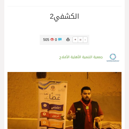
الكشفي2
505
0
+
=
-
جمعية التنمية الأهلية الأفلاج