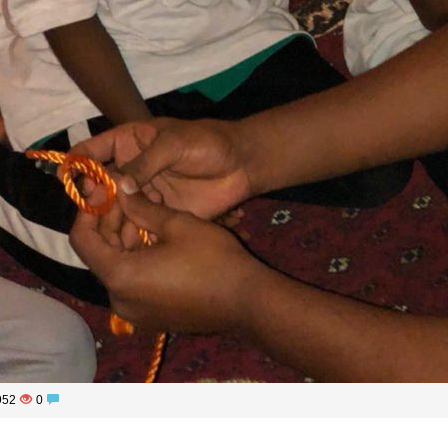
952
0