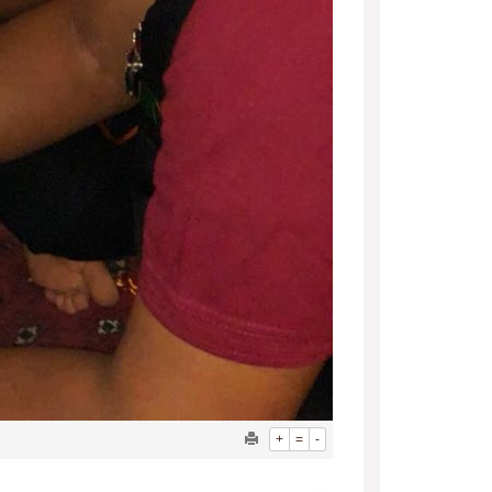
+
=
-