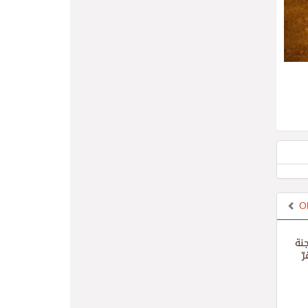
O
جنة
ّ