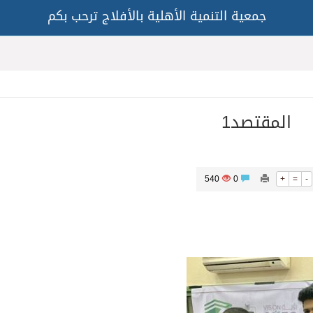
جمعية التنمية الأهلية بالأفلاج ترحب بكم
المقتصد1
540
0
+
=
-