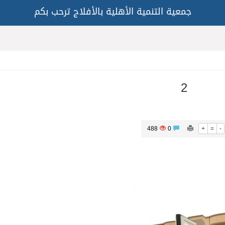
جمعية التنمية الأهلية بالأفلاج ترحب بكم
2
488
0
+
=
-