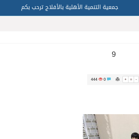
جمعية التنمية الأهلية بالأفلاج ترحب بكم
9
444
0
+
=
-