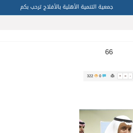
جمعية التنمية الأهلية بالأفلاج ترحب بكم
66
322
0
+
=
-